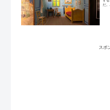
する
だ。
スポ