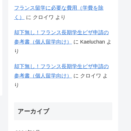
フランス留学に必要な費用（学費を除
く）
に
クロイワ
より
却下無し！フランス長期学生ビザ申請の
参考書（個人留学向け）
に
Kaeluchan
よ
り
却下無し！フランス長期学生ビザ申請の
参考書（個人留学向け）
に
クロイワ
よ
り
アーカイブ