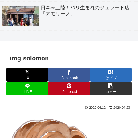
日本未上陸！パリ生まれのジェラート店
「アモリーノ」
img-solomon
X
Facebook
はてブ
LINE
Pinterest
コピー
2020.04.12
2020.04.23