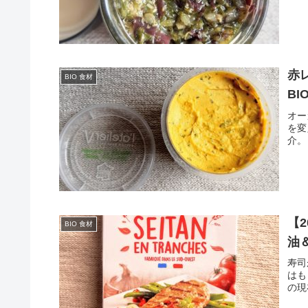
赤
BIO 食材
BI
オー
を変
介。
【
BIO 食材
油
寿司
はも
の現