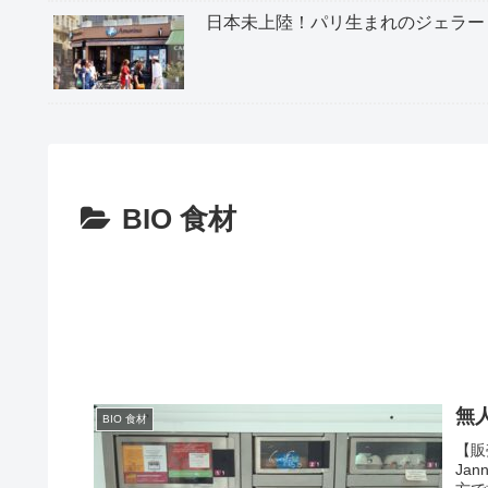
日本未上陸！パリ生まれのジェラー
BIO 食材
無
BIO 食材
【販
Ja