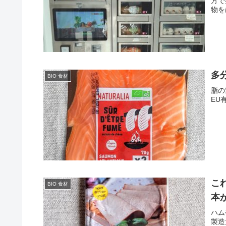
方で
物を
多
BIO 食材
脂の
EU
こ
BIO 食材
本
ハム
製造