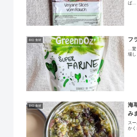
ば…
フ
BIO 食材
…驚
場し
海
BIO 食材
み
スー
かく