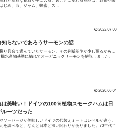
採れた新鮮な食材が手に入る。週ごとに変わる商品は、野菜や果
はじめ、卵、ジャム、蜂蜜、ス...
2022.07.03
分知らないであろうサーモンの話
乗り具合で選んでいたサーモン。その判断基準が少し覆るかも…
有機水産物基準に触れてオーガニックサーモンを解説しました。
2020.06.04
れは美味い！ドイツの100％植物スモークハムは日
がルーツだった
やソーセージが美味しいドイツの代替えミートはレベルが違う。
元を調べると、なんと日本と深い関わりがありました。70年代半