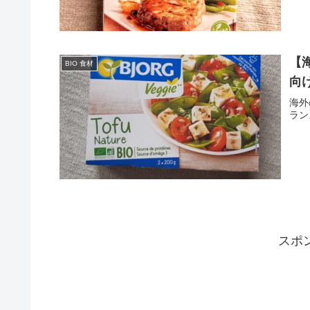
【
BIO 食材
向
海外
ラン
スポ