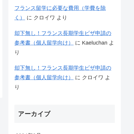
フランス留学に必要な費用（学費を除
く）
に
クロイワ
より
却下無し！フランス長期学生ビザ申請の
参考書（個人留学向け）
に
Kaeluchan
よ
り
却下無し！フランス長期学生ビザ申請の
参考書（個人留学向け）
に
クロイワ
よ
り
アーカイブ