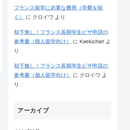
フランス留学に必要な費用（学費を除
く）
に
クロイワ
より
却下無し！フランス長期学生ビザ申請の
参考書（個人留学向け）
に
Kaeluchan
よ
り
却下無し！フランス長期学生ビザ申請の
参考書（個人留学向け）
に
クロイワ
よ
り
アーカイブ