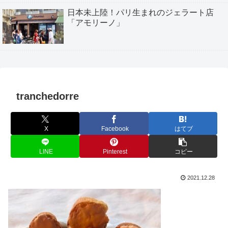
日本未上陸！パリ生まれのジェラート店
「アモリーノ」
tranchedorre
X
Facebook
はてブ
LINE
Pinterest
コピー
2021.12.28