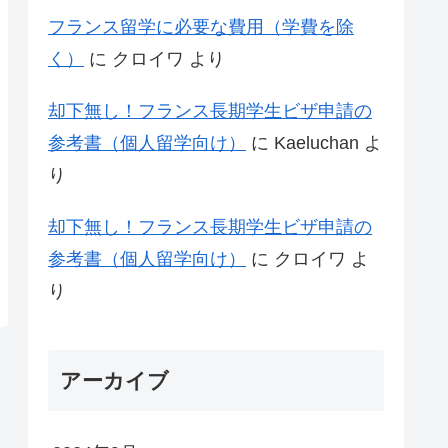
フランス留学に必要な費用（学費を除
く）
に
クロイワ
より
却下無し！フランス長期学生ビザ申請の
参考書（個人留学向け）
に
Kaeluchan
よ
り
却下無し！フランス長期学生ビザ申請の
参考書（個人留学向け）
に
クロイワ
よ
り
アーカイブ