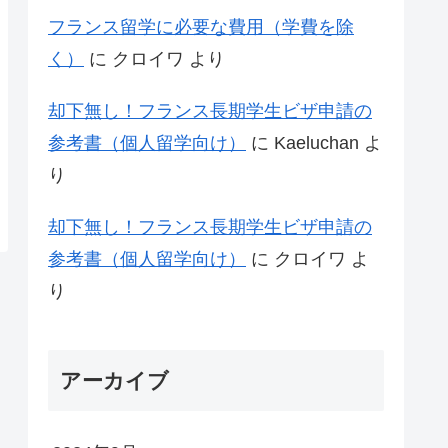
フランス留学に必要な費用（学費を除
く）
に
クロイワ
より
却下無し！フランス長期学生ビザ申請の
参考書（個人留学向け）
に
Kaeluchan
よ
り
却下無し！フランス長期学生ビザ申請の
参考書（個人留学向け）
に
クロイワ
よ
り
アーカイブ