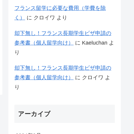
フランス留学に必要な費用（学費を除
く）
に
クロイワ
より
却下無し！フランス長期学生ビザ申請の
参考書（個人留学向け）
に
Kaeluchan
よ
り
却下無し！フランス長期学生ビザ申請の
参考書（個人留学向け）
に
クロイワ
よ
り
アーカイブ