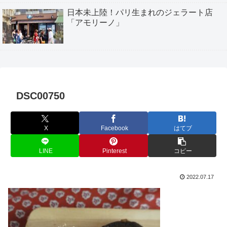
日本未上陸！パリ生まれのジェラート店
「アモリーノ」
DSC00750
X
Facebook
はてブ
LINE
Pinterest
コピー
2022.07.17