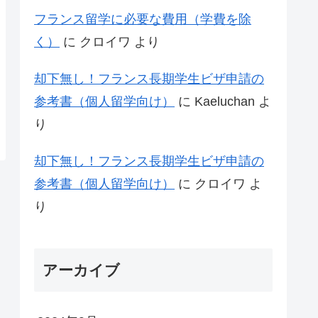
フランス留学に必要な費用（学費を除
く）
に
クロイワ
より
却下無し！フランス長期学生ビザ申請の
参考書（個人留学向け）
に
Kaeluchan
よ
り
却下無し！フランス長期学生ビザ申請の
参考書（個人留学向け）
に
クロイワ
よ
り
アーカイブ