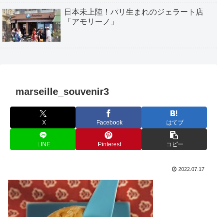
日本未上陸！パリ生まれのジェラート店
「アモリーノ」
marseille_souvenir3
X
Facebook
はてブ
LINE
Pinterest
コピー
2022.07.17