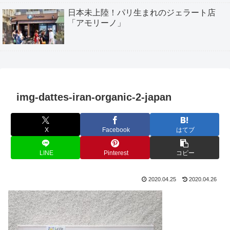
日本未上陸！パリ生まれのジェラート店
「アモリーノ」
img-dattes-iran-organic-2-japan
X
Facebook
はてブ
LINE
Pinterest
コピー
2020.04.25
2020.04.26