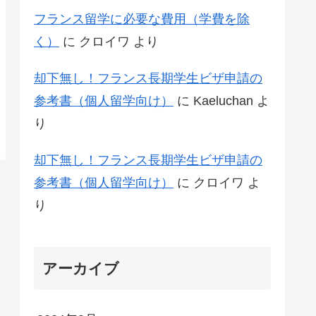
フランス留学に必要な費用（学費を除
く）
に
クロイワ
より
却下無し！フランス長期学生ビザ申請の
参考書（個人留学向け）
に
Kaeluchan
よ
り
却下無し！フランス長期学生ビザ申請の
参考書（個人留学向け）
に
クロイワ
よ
り
アーカイブ