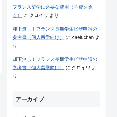
フランス留学に必要な費用（学費を除
く）
に
クロイワ
より
却下無し！フランス長期学生ビザ申請の
参考書（個人留学向け）
に
Kaeluchan
よ
り
却下無し！フランス長期学生ビザ申請の
参考書（個人留学向け）
に
クロイワ
よ
り
アーカイブ