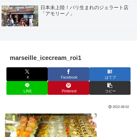
日本未上陸！パリ生まれのジェラート店
「アモリーノ」
marseille_icecream_roi1
X
Facebook
はてブ
LINE
Pinterest
コピー
2022.08.02