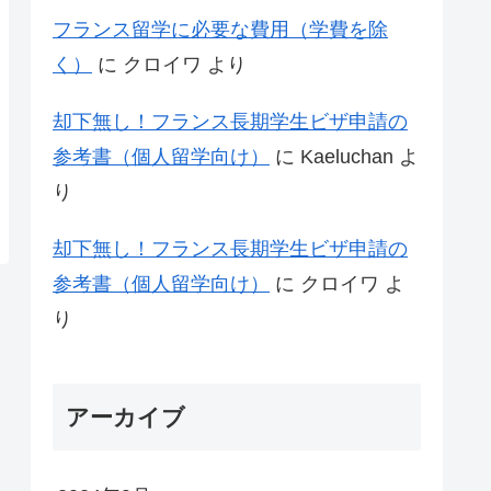
フランス留学に必要な費用（学費を除
く）
に
クロイワ
より
却下無し！フランス長期学生ビザ申請の
参考書（個人留学向け）
に
Kaeluchan
よ
り
却下無し！フランス長期学生ビザ申請の
参考書（個人留学向け）
に
クロイワ
よ
り
アーカイブ