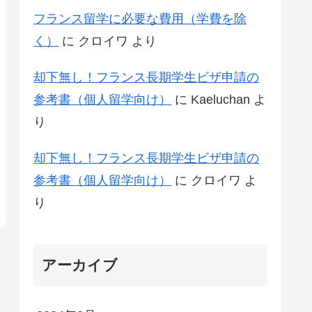
フランス留学に必要な費用（学費を除
く）
に
クロイワ
より
却下無し！フランス長期学生ビザ申請の
参考書（個人留学向け）
に
Kaeluchan
よ
り
却下無し！フランス長期学生ビザ申請の
参考書（個人留学向け）
に
クロイワ
よ
り
アーカイブ