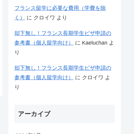
フランス留学に必要な費用（学費を除
く）
に
クロイワ
より
却下無し！フランス長期学生ビザ申請の
参考書（個人留学向け）
に
Kaeluchan
よ
り
却下無し！フランス長期学生ビザ申請の
参考書（個人留学向け）
に
クロイワ
よ
り
アーカイブ