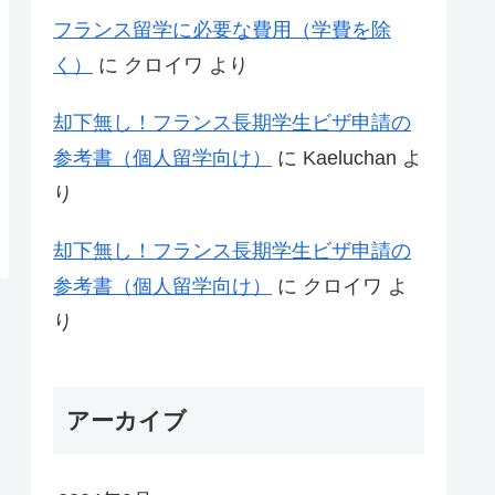
フランス留学に必要な費用（学費を除
く）
に
クロイワ
より
却下無し！フランス長期学生ビザ申請の
参考書（個人留学向け）
に
Kaeluchan
よ
り
却下無し！フランス長期学生ビザ申請の
参考書（個人留学向け）
に
クロイワ
よ
り
アーカイブ