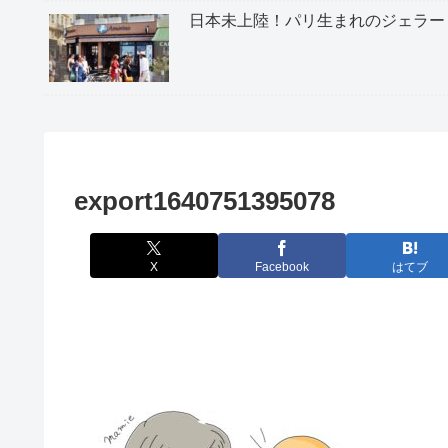
日本未上陸！パリ生まれのジェラー
export1640751395078
X
Facebook
はてブ