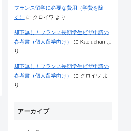
フランス留学に必要な費用（学費を除
く）
に
クロイワ
より
却下無し！フランス長期学生ビザ申請の
参考書（個人留学向け）
に
Kaeluchan
よ
り
却下無し！フランス長期学生ビザ申請の
参考書（個人留学向け）
に
クロイワ
よ
り
アーカイブ