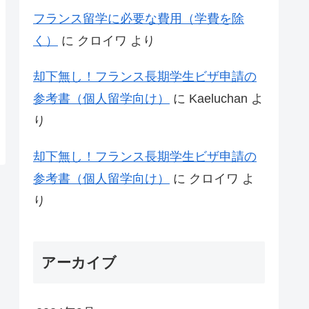
フランス留学に必要な費用（学費を除
く）
に
クロイワ
より
却下無し！フランス長期学生ビザ申請の
参考書（個人留学向け）
に
Kaeluchan
よ
り
却下無し！フランス長期学生ビザ申請の
参考書（個人留学向け）
に
クロイワ
よ
り
アーカイブ