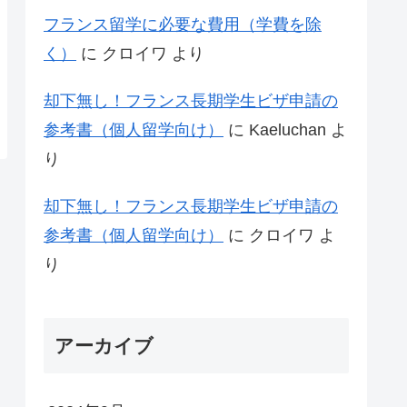
フランス留学に必要な費用（学費を除
く）
に
クロイワ
より
却下無し！フランス長期学生ビザ申請の
参考書（個人留学向け）
に
Kaeluchan
よ
り
却下無し！フランス長期学生ビザ申請の
参考書（個人留学向け）
に
クロイワ
よ
り
アーカイブ