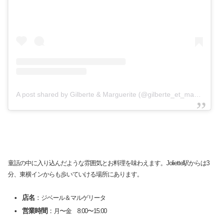
A post shared by Gilberte & Marguerite (@gilberte_et_marguerite)
童話の中に入り込んだような雰囲気とお料理を味わえます。Joliette駅からは3
分、東横インからも歩いていける場所にあります。
店名
：
ジベール＆マルゲリータ
営業時間
：
月〜金 8:00〜15:00