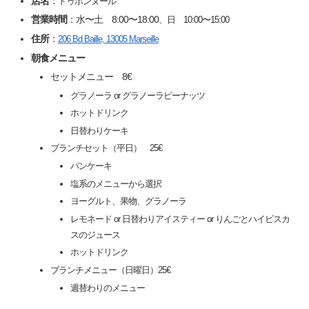
店名
：
ドゥボンヌール
営業時間
：水〜土 8:00〜18:00
、日 10:00〜15:00
住所
：
206 Bd Baille, 13005 Marseille
朝食メニュー
セットメニュー 8€
グラノーラ or グラノーラピーナッツ
ホットドリンク
日替わりケーキ
ブランチセット（平日） 25€
パンケーキ
塩系のメニューから選択
ヨーグルト、果物、グラノーラ
レモネード or 日替わりアイスティー or りんごとハイビスカ
スのジュース
ホットドリンク
ブランチメニュー（日曜日）25€
週替わりのメニュー