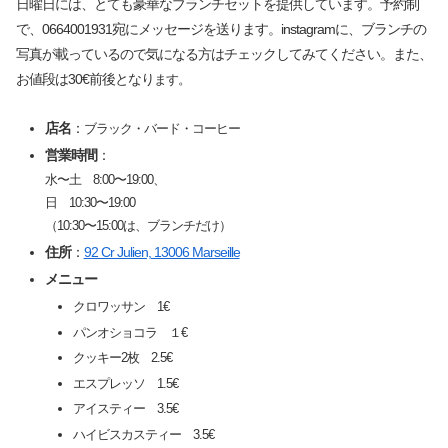
日曜日には、とても豪華なブランチセットを提供しています。予約制
で、0664001931宛にメッセージを送ります。instagramに、ブランチの
写真が載っているので気になる方はチェックしてみてください。また、
お値段は30€前後となり
ます。
店名
：
ブラック・バード・コーヒー
営業時間
：
水〜土 8:00〜19:00、
日 10:30〜19:00
（10:30〜15:00は、ブランチだけ）
住所
：
92 Cr Julien, 13006 Marseille
メニュー
クロワッサン 1€
パンオショコラ １€
クッキー2枚 2.5€
エスプレッソ 1.5€
アイスティー 3.5€
ハイビスカスティー 3.5€