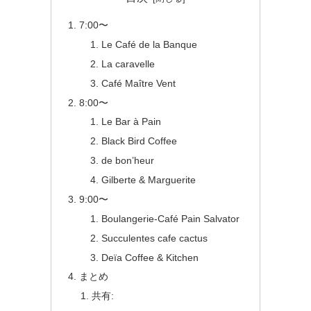
7:00〜
Le Café de la Banque
La caravelle
Café Maître Vent
8:00〜
Le Bar à Pain
Black Bird Coffee
de bon’heur
Gilberte & Marguerite
9:00〜
Boulangerie-Café Pain Salvator
Succulentes cafe cactus
Deïa Coffee & Kitchen
まとめ
共有: