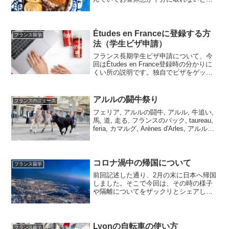
ことでお弁当を持参することに
Études en Franceに登録する方
フランス留学
法（学生ビザ申請）
フランス長期学生ビザ申請について、今
回はÉtudes en France登録時の分かりに
くい所の説明です。独自でビザをゲット
した筆者の体験談をもとに書いていま
す。
アルルの闘牛祭り
フランスのニュース
フェリア, アルルの闘牛, アルル, 牛追い,
馬, 道, 走る, フランスのパック, taureau,
feria, カマルグ, Arènes d'Arles, アルルの
闘技場, Féria de Pâques, Feria d'Arles,
コロナ渦中の帰国について
フランス留学
前回記述した通り、2月の末に日本へ帰国
しました。そこで今回は、その時の様子
や隔離についてをザックリとシェアして
いきます。また、ここに書いてある内容
が変更になる場合はもちろんあります。
それを考慮して経験談としてお読みいた
だければ幸いです。（3...
Lyonの自転車の使い方
フランス留学