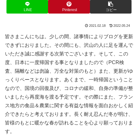
LINE
Pinterest
コピー
2021.02.18
2022.05.24
皆さまこんにちは。少しの間、諸事情によりブログを更新
できずにおりました。その間にも、沢山の人に足を運んで
いただき誠に感謝する次第でございます。そして、この
度、日本に一度帰国する事となりましたので（PCR検
査、隔離などは勿論、万全な対策のもと）また、更新がゆ
っくりペースとなります。あくまで、一時帰国ということ
なので、国境の回復及び、コロナの緩和、自身の準備が整
いましたら再度海を渡る予定です。その際にまた、フラン
ス地方の食品＆農業に関する有益な情報を面白おかしく紹
介できたらと考えております。長く耐え忍んだ冬が明け、
皆様のもとに暖かな春が訪れることを心より願っておりま
す。