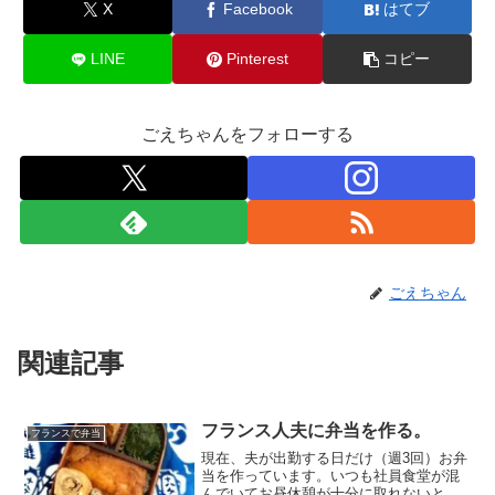
X
Facebook
はてブ
LINE
Pinterest
コピー
ごえちゃんをフォローする
ごえちゃん
関連記事
フランス人夫に弁当を作る。
フランスで弁当
現在、夫が出勤する日だけ（週3回）お弁
当を作っています。いつも社員食堂が混
んでいてお昼休憩が十分に取れないとの