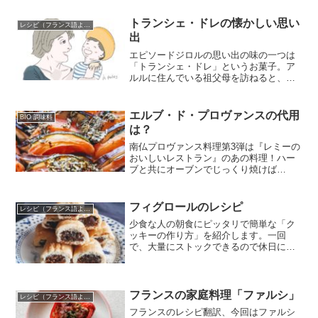
ハーブが伝わりました。以来、地域一帯
で栽培が行われ、医療や料理に欠かせな
トランシェ・ドレの懐かしい思い
レシピ（フランス語より）
い「重要なもの」となって...
出
エピソードジロルの思い出の味の一つは
「トランシェ・ドレ」というお菓子。ア
ルルに住んでいる祖父母を訪ねると、い
つも帰りにおばあちゃんがお土産として
持たせてくれたのだとか。家路に着いた
夜、家族みんなで食べるのが好きだった
エルブ・ド・プロヴァンスの代用
BIO 調味料
なぁ…。【今日のお菓子】...
は？
南仏プロヴァンス料理第3弾は『レミーの
おいしいレストラン』のあの料理！ハー
ブと共にオーブンでじっくり焼けば…
フィグロールのレシピ
レシピ（フランス語より）
少食な人の朝食にピッタリで簡単な「ク
ッキーの作り方」を紹介します。一回
で、大量にストックできるので休日に作
り置きしておくのもオススメです。
フランスの家庭料理「ファルシ」
レシピ（フランス語より）
フランスのレシピ翻訳、今回はファルシ