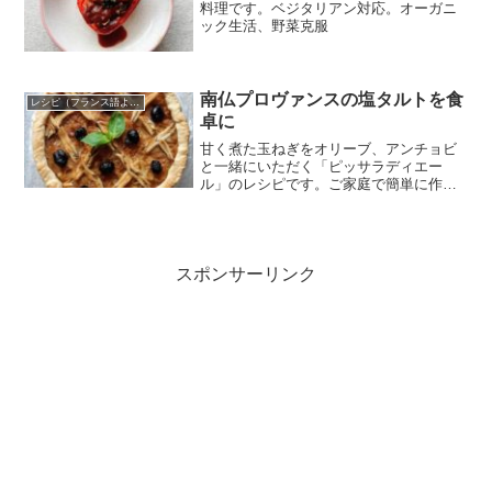
料理です。ベジタリアン対応。オーガニ
ック生活、野菜克服
南仏プロヴァンスの塩タルトを食
レシピ（フランス語より）
卓に
甘く煮た玉ねぎをオリーブ、アンチョビ
と一緒にいただく「ピッサラディエー
ル」のレシピです。ご家庭で簡単に作れ
るように本場フランスのレシピを改良し
ました。
スポンサーリンク