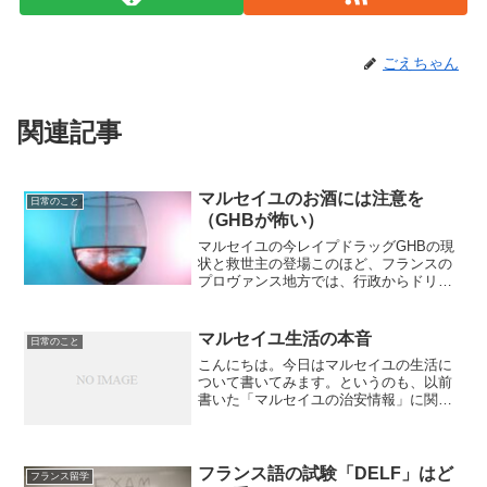
ごえちゃん
関連記事
マルセイユのお酒には注意を
日常のこと
（GHBが怖い）
マルセイユの今レイプドラッグGHBの現
状と救世主の登場このほど、フランスの
プロヴァンス地方では、行政からドリン
クに付けるキャップが無料で配布される
こととなった。Withコロナの日常コロナ
の脅威から解放されつつあるフランスで
マルセイユ生活の本音
日常のこと
は、ノーマスクにキ...
こんにちは。今日はマルセイユの生活に
ついて書いてみます。というのも、以前
書いた「マルセイユの治安情報」に関す
る記事の閲覧数がかなり多く、治安につ
いて知りたい方がたくさんいるのではな
いかと思ったわけです。そこで、実際の
暮らしぶりを今回まとめて...
フランス語の試験「DELF」はど
フランス留学