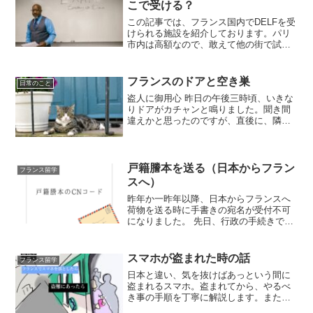
こで受ける？
この記事では、フランス国内でDELFを受
けられる施設を紹介しております。パリ
市内は高額なので、敢えて他の街で試験
に挑む人も多いことでしょう。しかし、
他の街で受けると
フランスのドアと空き巣
日常のこと
盗人に御用心 昨日の午後三時頃、いきな
りドアがカチャンと鳴りました。聞き間
違えかと思ったのですが、直後に、隣に
座っていた彼もドアの方を確認し、私を
見てきたので気のせいではなかったよう
です。…マルセイユ、怖っ！確認しに行
くと、ドアは開いていな...
戸籍謄本を送る（日本からフラン
フランス留学
スへ）
昨年か一昨年以降、日本からフランスへ
荷物を送る時に手書きの宛名が受付不可
になりました。 先日、行政の手続きで戸
籍謄本が必要だったので実家の母に送っ
てもらいました。 その時に使用したCNコ
ードがこちら
スマホが盗まれた時の話
フランス留学
日本と違い、気を抜けばあっという間に
盗まれるスマホ。盗まれてから、やるべ
き事の手順を丁寧に解説します。また、
よくある盗難法をイラストと共にご紹介