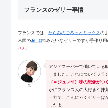
フランスのゼリー事情
フランスでは、
たらみのごろっとミックス
の
米国の
Jell-O
*1みたいなゼリーですが手作り
せん。
アジアスーパーで働いている
しました。これについてフラ
（＝ジュレ*2）味の想像がつ
私
かにフランス人の大好きな抹
一方で、こんにゃくゼリーは
したよ。