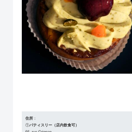
住所
：
①
パティスリー（店内飲食可）
66, rue Grignan