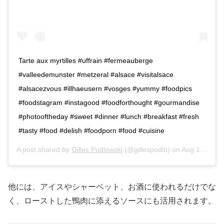
Tarte aux myrtilles #uffrain #fermeauberge
#valleedemunster #metzeral #alsace #visitalsace
#alsacezvous #illhaeusern #vosges #yummy #foodpics
#foodstagram #instagood #foodforthought #gourmandise
#photooftheday #sweet #dinner #lunch #breakfast #fresh
#tasty #food #delish #foodporn #food #cuisine
A post shared by
Gilles Pudlowski
(@gillespudlo) on
Aug 12, 2019 at 7:16am PDT
他には、アイスやシャーベット、お酒に使われるだけでな
く、ローストした鴨肉に添えるソースにも活用されます。