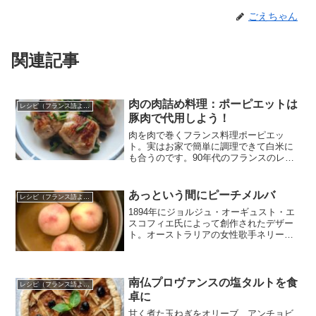
ごえちゃん
関連記事
肉の肉詰め料理：ポーピエットは
レシピ（フランス語より）
豚肉で代用しよう！
肉を肉で巻くフランス料理ポーピエッ
ト。実はお家で簡単に調理できて白米に
も合うのです。90年代のフランスのレシ
ピを使って作りま…
あっという間にピーチメルバ
レシピ（フランス語より）
1894年にジョルジュ・オーギュスト・エ
スコフィエ氏によって創作されたデザー
ト。オーストラリアの女性歌手ネリー・
メルバに向けて贈られました。これを気
に入ったメルバの名前から、ペーシュ・
メルバ（仏：Pêche Melba）と呼ばれる
ようになっ...
南仏プロヴァンスの塩タルトを食
レシピ（フランス語より）
卓に
甘く煮た玉ねぎをオリーブ、アンチョビ