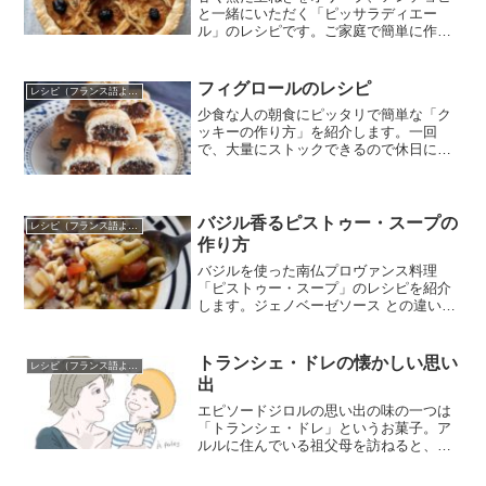
と一緒にいただく「ピッサラディエー
ル」のレシピです。ご家庭で簡単に作れ
るように本場フランスのレシピを改良し
ました。
フィグロールのレシピ
レシピ（フランス語より）
少食な人の朝食にピッタリで簡単な「ク
ッキーの作り方」を紹介します。一回
で、大量にストックできるので休日に作
り置きしておくのもオススメです。
バジル香るピストゥー・スープの
レシピ（フランス語より）
作り方
バジルを使った南仏プロヴァンス料理
「ピストゥー・スープ」のレシピを紹介
します。ジェノベーゼソース との違い
は？
トランシェ・ドレの懐かしい思い
レシピ（フランス語より）
出
エピソードジロルの思い出の味の一つは
「トランシェ・ドレ」というお菓子。ア
ルルに住んでいる祖父母を訪ねると、い
つも帰りにおばあちゃんがお土産として
持たせてくれたのだとか。家路に着いた