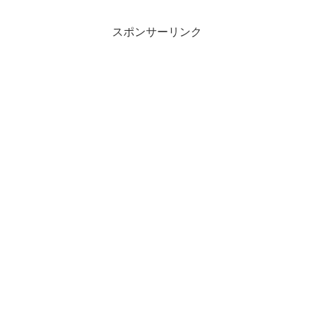
夜、家族みんなで食べるのが好きだった
なぁ…。【今日のお菓子】...
スポンサーリンク